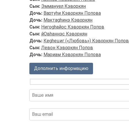
Сын:
Эммануел Кэворкян
Дочь:
Вартуhи Кэворкян Попова
Дочь:
Мактаghинэ Кэворкян
Сын:
Нигоghайос Кэворкян Попов
Сын:
йОвhаннэс Кэворкян
Дочь:
Кеghециг («Любовь») Кэворкян Попов
Сын:
Левон Кэворкян Попов
Дочь:
Мариам Кэворкян
Попов
а
Дополнить информацию