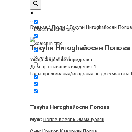
.
.
.
Главная
/
Люди
/
Такуhи Нигоghайосян Попо
Exact matches only
Search in title
Такуhи Нигоghайосян Попова
Search in content
Улица:
Адрес не определён
Дом проживания/владения:
1
Годы проживания/владения по документам:
Такуhи Нигоghайосян Попова
Муж:
Попов Кэворк Эммануэлян
Сын:
Крикор Кэворкян Попов