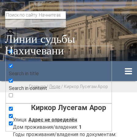
Линии судьбы
Нахичевани
Exact matches only
Search in title
Главная
/
Люди
/
Киркор Лусегам Арор
Search in content
Киркор Лусегам Арор
Улица:
Адрес не определён
Дом проживания/владения:
1
Годы проживания/владения по документам: