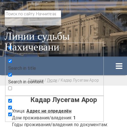
Линии судьбы
Нахичевани
Exact matches only
Search in title
Главная
/
Люди
/
Кадар Лусегам Арор
Search in content
Кадар Лусегам Арор
Улица:
Адрес не определён
Дом проживания/владения:
1
Годы проживания/владения по документам: