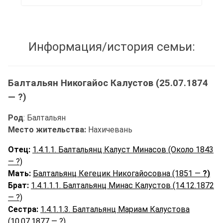
Информация/история семьи:
Балтальян Никогайос Калустов (25.07.1874
— ?)
Род
: Балтальян
Место жительства:
Нахичевань
Отец:
1.4.1.1. Балтальянц Калуст Минасов (Около 1843
— ?)
Мать:
Балтальянц Кегецик Никогайосовна (1851 —
?
)
Брат:
1.4.1.1.1. Балтальянц Минас Калустов (14.12.1872
— ?)
Сестра:
1.4.1.1.3. Балтальянц Мариам Калустова
(10.07.1877 — ?)