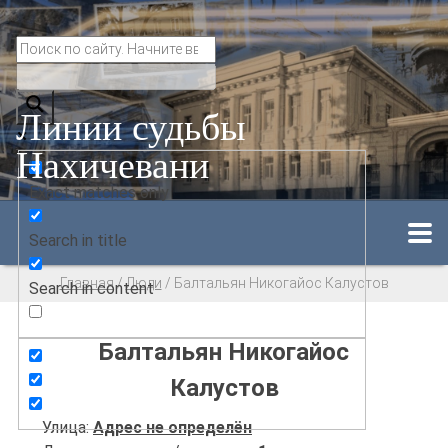
Линии судьбы
Нахичевани
Exact matches only
Search in title
Главная
/
Люди
/
Балтальян Никогайос Калустов
Search in content
Балтальян Никогайос
Калустов
Улица:
Адрес не определён