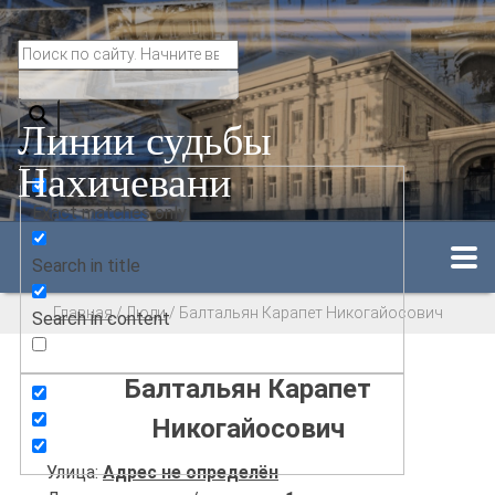
Линии судьбы
Нахичевани
Exact matches only
Search in title
Главная
/
Люди
/
Балтальян Карапет Никогайосович
Search in content
Балтальян Карапет
Никогайосович
Улица:
Адрес не определён