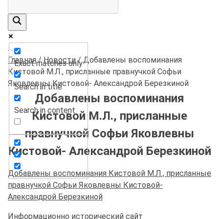
.
.
.
Главная
/
Новости
/
Добавлены воспоминания
Exact matches only
Кистовой М.Л., присланные правнучкой Софьи
Яковлевны Кистовой- Александрой Березкиной
Search in title
Добавлены воспоминания
Search in content
Кистовой М.Л., присланные
правнучкой Софьи Яковлевны
Кистовой- Александрой Березкиной
Добавлены воспоминания Кистовой М.Л., присланные
правнучкой Софьи Яковлевны Кистовой-
Александрой Березкиной
Информационно исторический сайт