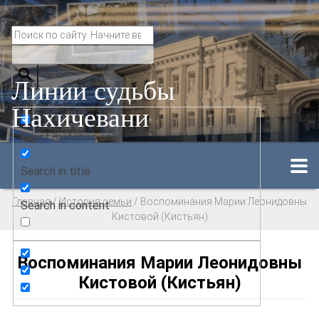
Линии судьбы
Нахичевани
Exact matches only
Search in title
Главная
/
История семьи
/
Воспоминания Марии Леонидовны
Search in content
Кистовой (Кистьян)
Воспоминания Марии Леонидовны
Кистовой (Кистьян)