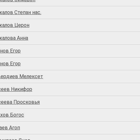
алов Степан нас.
жалов Церон
жалова Анна
нов Егор
нов Егор
вердиев Мелексет
сеев Никифор
сеева Просковья
ахов Богос
аев Агоп