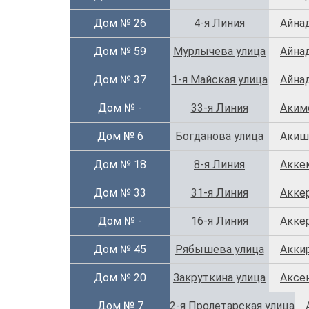
Дом № 26
4-я Линия
Айна
Дом № 59
Мурлычева улица
Айна
Дом № 37
1-я Майская улица
Айна
Дом № -
33-я Линия
Аким
Дом № 6
Богданова улица
Акиш
Дом № 18
8-я Линия
Акке
Дом № 33
31-я Линия
Акке
Дом № -
16-я Линия
Аккер
Дом № 45
Рябышева улица
Акки
Дом № 20
Закруткина улица
Аксе
Дом № 7
2-я Пролетарская улица