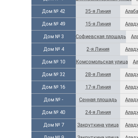
Дом № 42
35-я Линия
Алаба
Дом № 49
15-я Линия
Алад
Дом № 3
Софиевская площадь
Ал
Дом № 4
2-я Линия
Алад
Дом № 10
Комсомольская улица
Ал
Дом № 32
28-я Линия
Алад
Дом № 16
17-я Линия
Алад
Дом № -
Сенная площадь
Алад
Дом № 40
24-я Линия
Алад
Дом № 7
Закруткина улица
Алад
Дом № 9
Закруткина улица
Алад