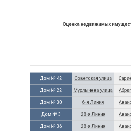
Оценка недвижимых имуществ
Дом № 42
Советская улица
Capи
Дом № 22
Мурлычева улица
Абра
Дом № 30
6-я Линия
Авак
Дом № 3
28-я Линия
Авак
Дом № 36
28-я Линия
Авак