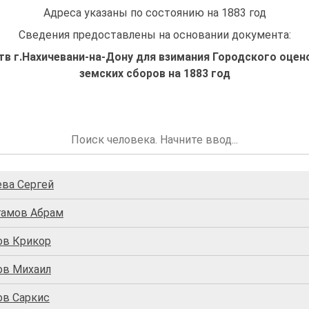
Адреса указаны по состоянию на 1883 год
Сведения предоставлены на основании документа:
 г.Нахичевани-на-Дону для взимания Городского оцено
земских сборов на 1883 год
eвa Сергей
гамов Абрам
ов Крикор
ов Михаил
ов Саркис