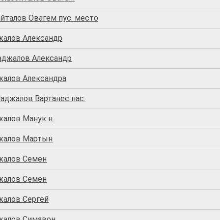
йталов Овагем пус. место
жалов Александр
аджалов Александр
жалов Александра
аджалов Вартанес нас.
жалов Манук н.
жалов Мартын
жалов Семен
жалов Семен
жалов Сергей
жалов Симавон