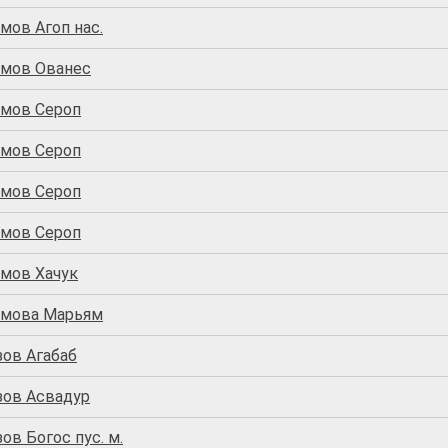
мов Агоп нас.
мов Ованес
мов Сероп
мов Сероп
мов Сероп
мов Сероп
мов Хачук
мова Марьям
зов Агабаб
зов Асвадур
ов Богос пус. м.