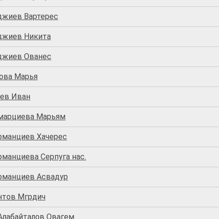
джиев Вартерес
джиев Никита
джиев Ованес
ова Марья
ев Иван
марциева Марьям
рманциев Хачерес
манциева Серпуга нас.
рманциев Асвадур
нтов Мгрдич
Алабайталов Овагем