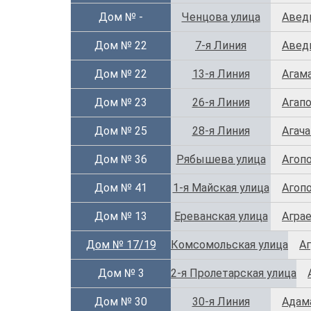
Дом № -
Ченцова улица
Авед
Дом № 22
7-я Линия
Авед
Дом № 22
13-я Линия
Агам
Дом № 23
26-я Линия
Агап
Дом № 25
28-я Линия
Агача
Дом № 36
Рябышева улица
Агоп
Дом № 41
1-я Майская улица
Агоп
Дом № 13
Ереванская улица
Агра
Дом № 17/19
Комсомольская улица
Аг
Дом № 3
2-я Пролетарская улица
Дом № 30
30-я Линия
Адам