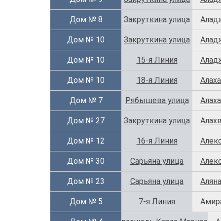
Дом № 8
Закруткина улица
Аладж
Дом № 10
Закруткина улица
Алад
Дом № 10
15-я Линия
Алад
Дом № 10
18-я Линия
Алаха
Дом № 7
Рябышева улица
Алаха
Дом № 27
Закруткина улица
Алах
Дом № 12
16-я Линия
Алек
Дом № 30
Сарьяна улица
Алек
Дом № 23
Сарьяна улица
Алян
Дом № 5
7-я Линия
Амир