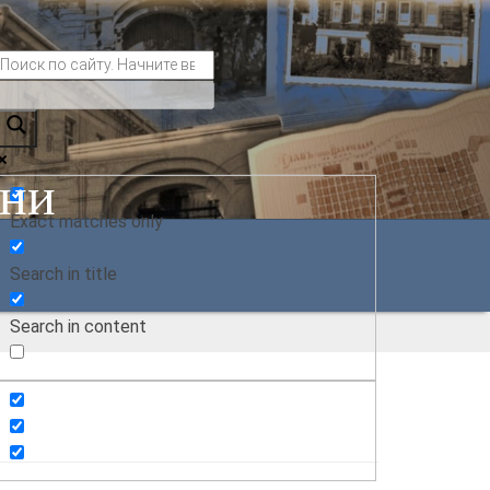
ани
Exact matches only
Search in title
Search in content