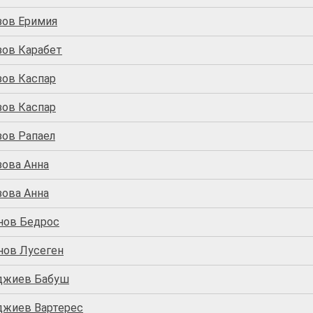
зов Еримия
зов Карабет
зов Каспар
зов Каспар
зов Рапаел
зова Анна
зова Анна
нов Бедрос
нов Лусеген
джиев Бабуш
джиев Вартерес