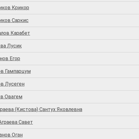
иков Крикор
иков Саркис
алов Карабет
ова Лусик
нов Егор
ов Гампарцум
ов Лусеген
ев Овагем
раева (Кистова) Сантух Яковлевна
Аграева Савет
анов Оган