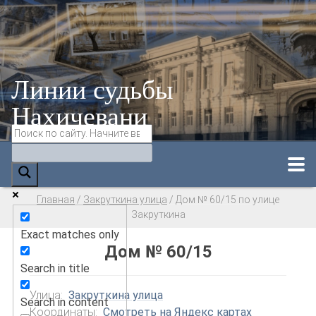
Линии судьбы
Нахичевани
Главная
/
Закруткина улица
/
Дом № 60/15 по улице
Закруткина
Exact matches only
Дом № 60/15
Search in title
Улица:
Закруткина улица
Search in content
Координаты:
Смотреть на Яндекс картах