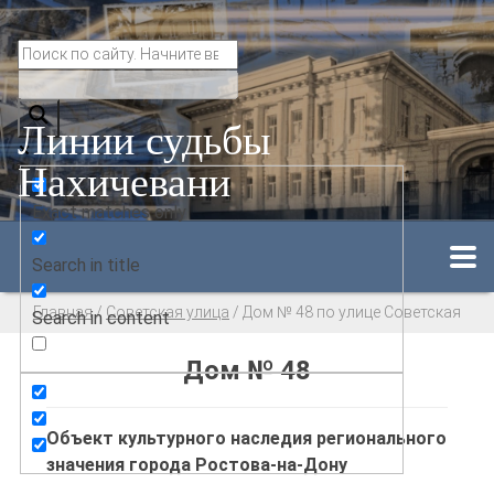
Линии судьбы
Нахичевани
Exact matches only
Search in title
Главная
/
Советская улица
/
Дом № 48 по улице Советская
Search in content
Дом № 48
Объект культурного наследия регионального
значения города Ростова-на-Дону