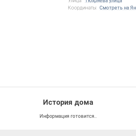
Улица:
Тюхряева улица
Координаты:
Смотреть на Ян
История дома
Информация готовится...