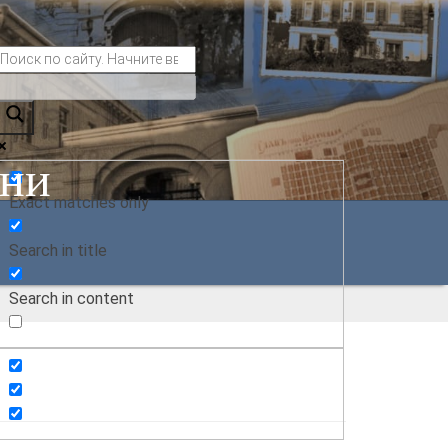
ани
Exact matches only
Search in title
Search in content