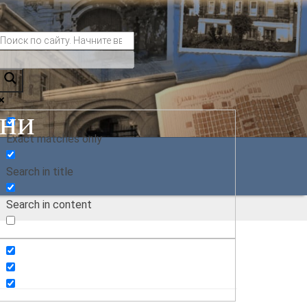
ани
Exact matches only
Search in title
Search in content