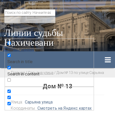
Линии судьбы
Нахичевани
Exact matches only
Search in title
Главная
/
Сарьяна улица
/
Дом № 13 по улице Сарьяна
Search in content
Дом № 13
Улица:
Сарьяна улица
Координаты:
Смотреть на Яндекс картах