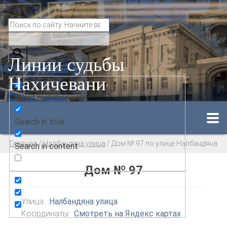
Линии судьбы
Нахичевани
Exact matches only
Search in title
Главная
/
Налбандяна улица
/
Дом № 97 по улице Налбандяна
Search in content
Дом № 97
Улица:
Налбандяна улица
Координаты:
Смотреть на Яндекс картах