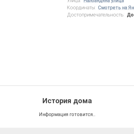
Улица:
Налбандяна улица
Координаты:
Смотреть на Ян
Достопримечательность:
До
История дома
Информация готовится...