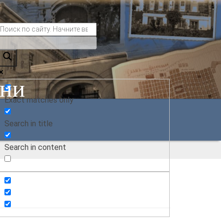
ани
Exact matches only
Search in title
Search in content