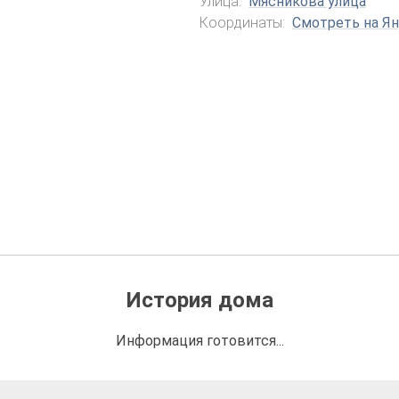
Улица:
Мясникова улица
Координаты:
Смотреть на Ян
История дома
Информация готовится...