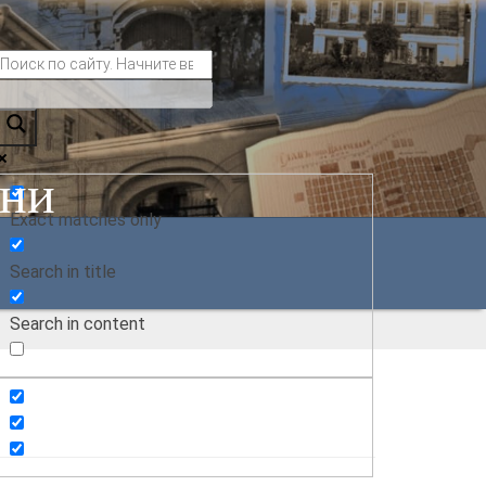
ани
Exact matches only
Search in title
Search in content