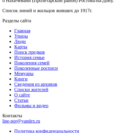
о Нахичевани (Пролетарский район) Ростова-на-Дону.
Список линий и жильцов живших до 1917г.
Разделы сайта
Главная
Улицы
Люди
Карты
Поиск предков
История семьи
Поколения семей
Поколенные росписи
Мемуары
Книги
Сведения из архивов
Списки жителей
О сайте
Статьи
Фильмы и видео
Контакты
line-nor@yandex.ru
Политика конфиденциальности