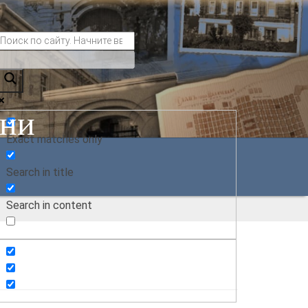
ани
Exact matches only
Search in title
Search in content