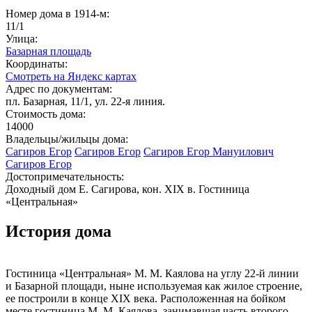
Номер дома в 1914-м:
11/1
Улица:
Базарная площадь
Координаты:
Смотреть на Яндекс картах
Адрес по документам:
пл. Базарная, 11/1, ул. 22-я линия.
Стоимость дома:
14000
Владельцы/жильцы дома:
Сагиров Егор
Сагиров Егор
Сагиров Егор Мануилович
Сагиров Егор
Достопримечательность:
Доходный дом Е. Сагирова, кон. ХIХ в. Гостиница
«Центральная»
История дома
Гостиница «Центральная» М. М. Каялова на углу 22-й линии
и Базарной площади, ныне используемая как жилое строение,
ее построили в конце XIX века. Расположенная на бойком
месте гостиница М. М. Каялова, занимавшая часть второго