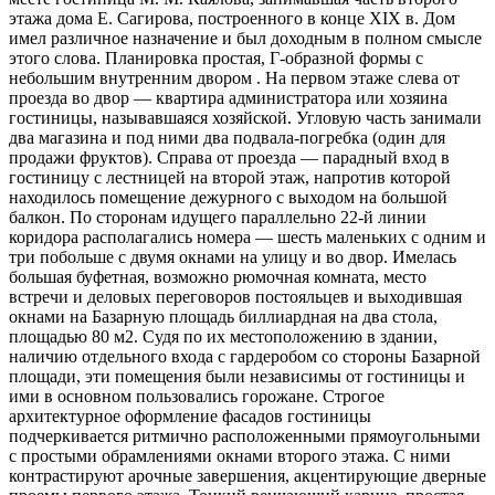
этажа дома Е. Сагирова, построенного в конце XIX в. Дом
имел различное назначение и был доходным в полном смысле
этого слова. Планировка простая, Г-образной формы с
небольшим внутренним двором . На первом этаже слева от
проезда во двор — квартира администратора или хозяина
гостиницы, называвшаяся хозяйской. Угловую часть занимали
два магазина и под ними два подвала-погребка (один для
продажи фруктов). Справа от проезда — парадный вход в
гостиницу с лестницей на второй этаж, напротив которой
находилось помещение дежурного с выходом на большой
балкон. По сторонам идущего параллельно 22-й линии
коридора располагались номера — шесть маленьких с одним и
три побольше с двумя окнами на улицу и во двор. Имелась
большая буфетная, возможно рюмочная комната, место
встречи и деловых переговоров постояльцев и выходившая
окнами на Базарную площадь биллиардная на два стола,
площадью 80 м2. Судя по их местоположению в здании,
наличию отдельного входа с гардеробом со стороны Базарной
площади, эти помещения были независимы от гостиницы и
ими в основном пользовались горожане. Строгое
архитектурное оформление фасадов гостиницы
подчеркивается ритмично расположенными прямоугольными
с простыми обрамлениями окнами второго этажа. С ними
контрастируют арочные завершения, акцентирующие дверные