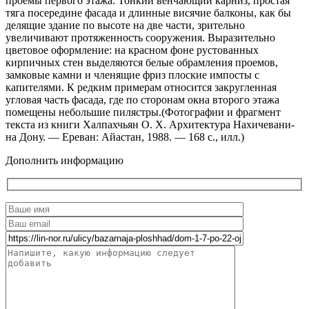
проемы первого этажа. Тонкий венчающий карниз, простая
тяга посередине фасада и длинные висячие балконы, как бы
делящие здание по высоте на две части, зрительно
увеличивают протяженность сооружения. Выразительно
цветовое оформление: на красном фоне рустованных
кирпичных стен выделяются белые обрамления проемов,
замковые камни и членящие фриз плоские импосты с
капителями. К редким примерам относится закругленная
угловая часть фасада, где по сторонам окна второго этажа
помещены небольшие пилястры.(Фотографии и фрагмент
текста из книги Халпахчьян О. X. Архитектура Нахичевани-
на Дону. — Ереван: Айастан, 1988. — 168 с., илл.)
Дополнить информацию