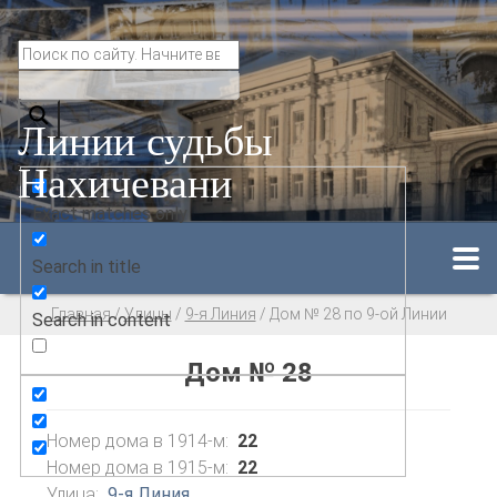
Линии судьбы
Нахичевани
Exact matches only
Search in title
Главная
/
Улицы
/
9-я Линия
/
Дом № 28 по 9-ой Линии
Search in content
Дом № 28
Номер дома в 1914-м:
22
Номер дома в 1915-м:
22
Улица:
9-я Линия