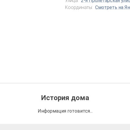
Улица:
2-я Пролетарская ули
Координаты:
Смотреть на Ян
История дома
Информация готовится...