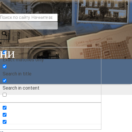
ани
Exact matches only
Search in title
Search in content