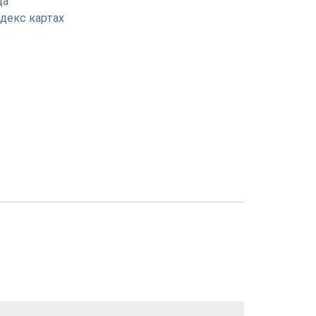
ца
декс картах