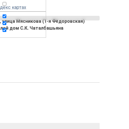
декс картах
, улица Мясникова (1-я Фёдоровская)
лой дом С.К. Чаталбашьяна