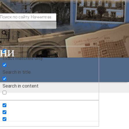
ани
Exact matches only
Search in title
Search in content