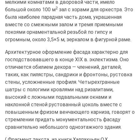
мелкими комнатами в дворовой части, имело
2
большой около 100 м
зал с хорами для оркестра. Это
была наиболее парадная часть дома, украшенная
вместе со смежными залом и тремя приемными
покоями орнаментальной резьбой по гипсу и
огромным, около 3,5×5 м, зеркалом в фигурной раме.
Архитектурное оформление фасада характерно для
господствовавшего в конце XIX в. эклектизма. Оно
отличается обилием декора — членений, деталей,
таких, как пилястры, сандрики и фронтоны, рустовка
стены, усложненные профиля. Четырехгранные
шатры с пологими кровлями над ризалитами,
высокий с ложными подвальными окнами и
наклонной стеной рустованный цоколь вместе с
повышенным фризом венчающего карниза, говорят о
стремлении придать монументальность фасаду
сравнительно небольшого одноэтажного здания.
( Фрагмент текста из книги Халпахчьян О.Х