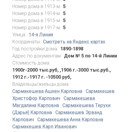
Номер дома в 1913-м:
5
Номер дома в 1914-м:
5
Номер дома в 1915-м:
5
Номер дома в 1917-м:
5
Улица:
14-я Линия
Координаты:
Смотреть на Яндекс картах
Год постройки дома:
1890-1898
Адрес по документам:
Дом № 5 по 14-й Линии
Стоимость дома:
1900г-2000 тыс.руб, ,1906 г.-3000 тыс.руб.,
1912 г.-1917 г. -10500 руб,
Владельцы/жильцы дома:
Сармакешева Ашхен Карповна
Сармакешев
Христофор Карпович
Сармакешева
Магдалина Карповна
Сармакешева Терухи
(Дарья) Карповна
Сармакешев Эрванд
Карпович
Сармакешева Анна Карповна
Сармакешев Карп Иванович