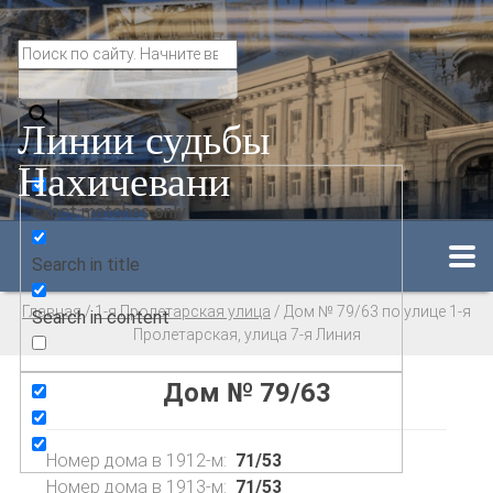
Линии судьбы
Нахичевани
Exact matches only
Search in title
Главная
/
1-я Пролетарская улица
/
Дом № 79/63 по улице 1-я
Search in content
Пролетарская, улица 7-я Линия
Дом № 79/63
Номер дома в 1912-м:
71/53
Номер дома в 1913-м:
71/53