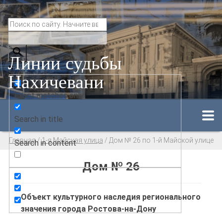
Линии судьбы
Нахичевани
Exact matches only
Search in title
Главная
/
1-я Майская улица
/
Дом № 26 по 1-й Майской улице
Search in content
Дом № 26
Объект культурного наследия регионального
значения города Ростова-на-Дону