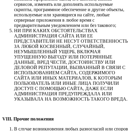
сервисов, изменять или дополнять используемые
скрипты, программное обеспечение и другие объекты,
используемые или хранящиеся на сайте, любые
серверные приложения в любое время с
предварительным уведомлением или без такового;
НИ ПРИ КАКИХ ОБСТОЯТЕЛЬСТВАХ
АДМИНИСТРАЦИЯ САЙТА ИЛИ ЕЕ
ПРЕДСТАВИТЕЛИ НЕ НЕСУТ ОТВЕТСТВЕННОСТЬ
ЗА ЛЮБОЙ КОСВЕННЫЙ, СЛУЧАЙНЫЙ,
НЕУМЫШЛЕННЫЙ УЩЕРБ, ВКЛЮЧАЯ
УПУЩЕННУЮ ВЫГОДУ ИЛИ ПОТЕРЯННЫЕ
ДАННЫЕ, ВРЕД ЧЕСТИ, ДОСТОИНСТВУ ИЛИ
ДЕЛОВОЙ РЕПУТАЦИИ, ВЫЗВАННЫЙ В СВЯЗИ С
ИСПОЛЬЗОВАНИЕМ САЙТА, СОДЕРЖИМОГО
САЙТА ИЛИ ИНЫХ МАТЕРИАЛОВ, К КОТОРЫМ
ПОЛЬЗОВАТЕЛЬ ИЛИ ИНЫЕ ЛИЦА ПОЛУЧИЛИ
ДОСТУП С ПОМОЩЬЮ САЙТА, ДАЖЕ ЕСЛИ
АДМИНИСТРАЦИЯ ПРЕДУПРЕЖДАЛА ИЛИ
УКАЗЫВАЛА НА ВОЗМОЖНОСТЬ ТАКОГО ВРЕДА.
VII
I
. Прочие положения
В случае возникновения любых разногласий или споров