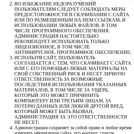
ВО ИЗБЕЖАНИЕ НЕДОРАЗУМЕНИЙ
ПОЛЬЗОВАТЕЛЯМ СЛЕДУЕТ СОБЛЮДАТЬ МЕРЫ
ПРЕДОСТОРОЖНОСТИ В СКАЧИВАНИИ С САЙТА
ИЛИ ПО РАЗМЕЩЕННЫМ НА НЕМ ССЫЛКАМ, И
ИСПОЛЬЗОВАНИИ ЛЮБЫХ ФАЙЛОВ, В ТОМ
ЧИСЛЕ ПРОГРАММНОГО ОБЕСПЕЧЕНИЯ.
АДМИНИСТРАЦИЯ НАСТОЯТЕЛЬНО
РЕКОМЕНДУЕТ ИСПОЛЬЗОВАТЬ ТОЛЬКО
ЛИЦЕНЗИОННОЕ, В ТОМ ЧИСЛЕ
АНТИВИРУСНОЕ, ПРОГРАММНОЕ ОБЕСПЕЧЕНИЕ;
ИСПОЛЬЗУЯ САЙТ, ПОЛЬЗОВАТЕЛЬ
СОГЛАШАЕТСЯ С ТЕМ, ЧТО СКАЧИВАЕТ С САЙТА
ИЛИ С ЕГО ПОМОЩЬЮ ЛЮБЫЕ МАТЕРИАЛЫ НА
СВОЙ СОБСТВЕННЫЙ РИСК И НЕСЕТ ЛИЧНУЮ
ОТВЕТСТВЕННОСТЬ ЗА ВОЗМОЖНЫЕ
ПОСЛЕДСТВИЯ ИСПОЛЬЗОВАНИЯ УКАЗАННЫХ
МАТЕРИАЛОВ, В ТОМ ЧИСЛЕ ЗА УЩЕРБ,
КОТОРЫЙ ЭТО МОЖЕТ ПРИЧИНИТЬ
КОМПЬЮТЕРУ ИЛИ ТРЕТЬИМ ЛИЦАМ, ЗА
ПОТЕРЮ ДАННЫХ ИЛИ ЛЮБОЙ ДРУГОЙ ВРЕД,
КОТОРЫЙ МОЖЕТ БЫТЬ ВЫЗВАН,
АДМИНИСТРАЦИЯ ЗА ЭТО ОТВЕТСТВЕННОСТИ
НЕ НЕСЕТ;
Администрация сохраняет за собой право в любое время
изменять оформление сайта, его контент, список