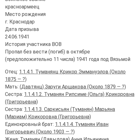
красноармеец
Место рождения
г. Краснодар
Дата призыва
24.06.1941
История участника ВОВ
Пропал без вести (погиб) в октябре
(предположительно 11 числа) 1941 года под Вязьмой
Отец:
1.1.4.1. Туманянц Крикор Эммануэлов (Около
1875 — ?)
Мать:
(Давтянц) Заруги Аршакова (Около 1879 — ?)
Сестра:
1.1.4.1.2. Туманян Рипсиме (Ольга) Крикоровна
(Григорьевна)
Сестра:
1.1.4.1.3. Саркисьян (Туманян) Марьяна
(Мариам) Крикоровна (Григорьевна)
Единокровный брат:
1.1.4.1.4. Туманян Иван
Григорьевич (Около 1903 — ?)
Жена:
Туманян (Давыдова) Анна Ильинична