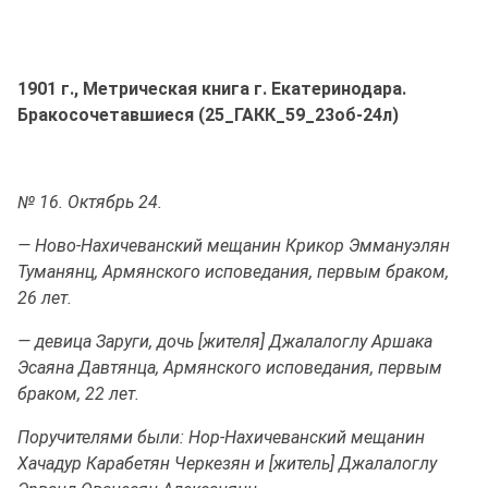
1901 г., Метрическая книга г. Екатеринодара.
Бракосочетавшиеся (25_ГАКК_59_23об-24л)
№ 16. Октябрь 24.
— Ново-Нахичеванский мещанин Крикор Эммануэлян
Туманянц, Армянского исповедания, первым браком,
26 лет.
— девица Заруги, дочь [жителя] Джалалоглу Аршака
Эсаяна Давтянца, Армянского исповедания, первым
браком, 22 лет.
Поручителями были: Нор-Нахичеванский мещанин
Хачадур Карабетян Черкезян и [житель] Джалалоглу