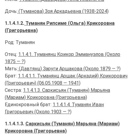
Дочь:
(Туманова) Зоя Аркадьевна (1938-2024)
1.1.4.1.2.
Туманян Рипсиме (Ольга) Крикоровна
(Григорьевна)
Род: Туманян
Отец:
1.1.4.1. Туманянц Крикор Эммануэлов (Около
1875 — ?)
Мать:
(Давтянц) Заруги Аршакова (Около 1879 — ?)
Брат:
1.1.4.1.1. Туманянц Аршак (Аркадий) Крикорович
(Григорьевич) (06.05.1908 — 1941)
Сестра:
1.1.4.1.3. Саркисьян (Туманян) Марьяна
(Мариам) Крикоровна (Григорьевна)
Единокровный брат:
1.1.4.1.4. Туманян Иван
Григорьевич (Около 1903 — ?)
1.1.4.1.3.
Саркисьян (Туманян) Марьяна (Мариам)
Крикоровна (Григорьевна)