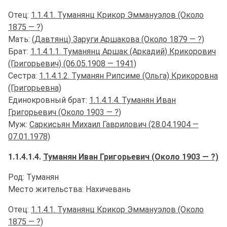
Отец:
1.1.4.1. Туманянц Крикор Эммануэлов (Около
1875 — ?)
Мать:
(Давтянц) Заруги Аршакова (Около 1879 — ?)
Брат:
1.1.4.1.1. Туманянц Аршак (Аркадий) Крикорович
(Григорьевич) (06.05.1908 — 1941)
Сестра:
1.1.4.1.2. Туманян Рипсиме (Ольга) Крикоровна
(Григорьевна)
Единокровный брат:
1.1.4.1.4. Туманян Иван
Григорьевич (Около 1903 — ?)
Муж:
Саркисьян Михаил Гаврилович (28.04.1904 —
07.01.1978)
1.1.4.1.4.
Туманян Иван Григорьевич (Около 1903 — ?)
Род: Туманян
Место жительства: Нахичевань
Отец:
1.1.4.1. Туманянц Крикор Эммануэлов (Около
1875 — ?)