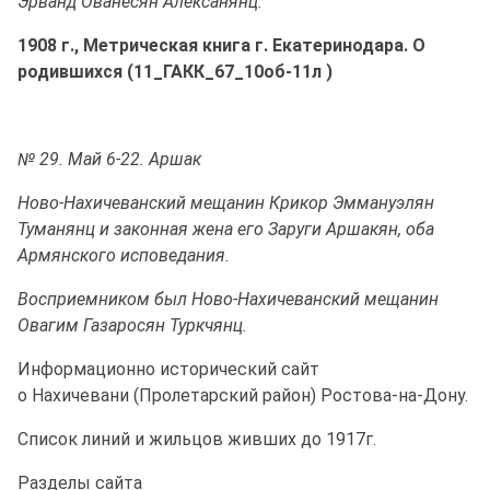
Эрванд Ованесян Алексанянц.
1908 г., Метрическая книга г. Екатеринодара. О
родившихся (11_ГАКК_67_10об-11л )
№ 29. Май 6-22. Аршак
Ново-Нахичеванский мещанин Крикор Эммануэлян
Туманянц и законная жена его Заруги Аршакян, оба
Армянского исповедания.
Восприемником был Ново-Нахичеванский мещанин
Овагим Газаросян Туркчянц.
Информационно исторический сайт
о Нахичевани (Пролетарский район) Ростова-на-Дону.
Список линий и жильцов живших до 1917г.
Разделы сайта