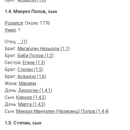
1.4. Мануел Попов, сын
Родился
: Около 1776
Умер
: ?
Отец:
… (1)
Брат:
Магардич Назыров (1.1)
Брат:
Баби Попов (1.2)
Сестра:
Егине (1.3)
Брат:
Степан (1.5)
Брат:
Асвадур (1.6)
Жена:
Мариям
Дочь:
Дерюгин (1.4.1)
Сын:
Киркор (1.4.2)
Дочь:
Марта (1.4.3)
Сын:
Микаэл Мануэлян (Назирянц) Попов (1.4.4)
1.5. Степан, сын