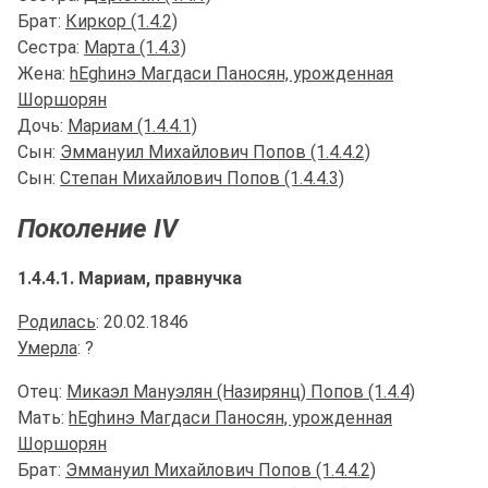
Брат:
Киркор (1.4.2)
Сестра:
Марта (1.4.3)
Жена:
hЕghинэ Магдаси Паносян, урожденная
Шоршорян
Дочь:
Мариам (1.4.4.1)
Сын:
Эммануил Михайлович Попов (1.4.4.2)
Сын:
Степан Михайлович Попов (1.4.4.3)
Поколение IV
1.4.4.1. Мариам, правнучка
Родилась
: 20.02.1846
Умерла
: ?
Отец:
Микаэл Мануэлян (Назирянц) Попов (1.4.4)
Мать:
hЕghинэ Магдаси Паносян, урожденная
Шоршорян
Брат:
Эммануил Михайлович Попов (1.4.4.2)