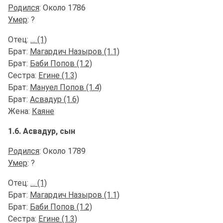
Родился
: Около 1786
Умер
: ?
Отец:
… (1)
Брат:
Магардич Назыров (1.1)
Брат:
Баби Попов (1.2)
Сестра:
Егине (1.3)
Брат:
Мануел Попов (1.4)
Брат:
Асвадур (1.6)
Жена:
Каяне
1.6. Асвадур, сын
Родился
: Около 1789
Умер
: ?
Отец:
… (1)
Брат:
Магардич Назыров (1.1)
Брат:
Баби Попов (1.2)
Сестра:
Егине (1.3)