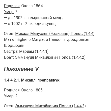
Родился
: Около 1864
Умер
: ?
— до 1902 г.: темрюкский мещ.;
— с 1902 г.: 2 гильдии купец.
Отец:
Микаэл Мануэлян (Назирянц) Попов (1.4.4)
Мать:
hЕghинэ Магдаси Паносян, урожденная
Шоршорян
Сестра:
Мариам (1.4.4.1)
Брат:
Эммануил Михайлович Попов (1.4.4.2)
Поколение V
1.4.4.2.1. Михаил, праправнук
Родился
: Около 1885
Умер
: ?
Отец:
Эммануил Михайлович Попов (1.4.4.2)