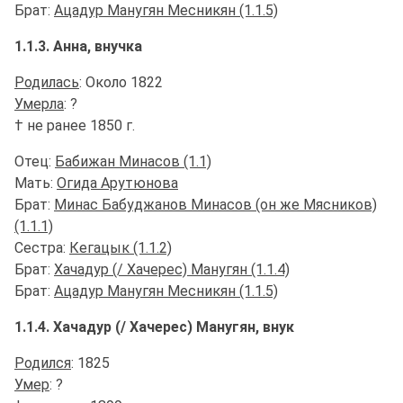
Брат:
Ацадур Манугян Месникян (1.1.5)
1.1.3. Анна, внучка
Родилась
: Около 1822
Умерла
: ?
† не ранее 1850 г.
Отец:
Бабижан Минасов (1.1)
Мать:
Огида Арутюнова
Брат:
Минас Бабуджанов Минасов (он же Мясников)
(1.1.1)
Сестра:
Кегацык (1.1.2)
Брат:
Хачадур (/ Хачерес) Манугян (1.1.4)
Брат:
Ацадур Манугян Месникян (1.1.5)
1.1.4. Хачадур (/ Хачерес) Манугян, внук
Родился
: 1825
Умер
: ?