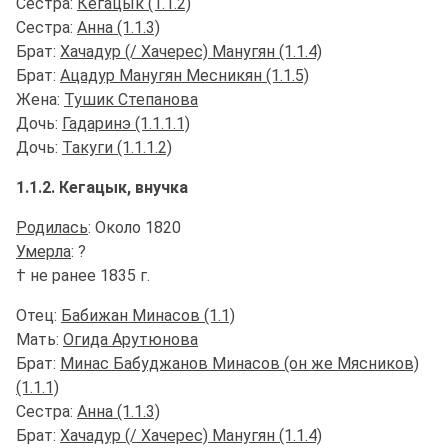
Сестра:
Кегацык (1.1.2)
Сестра:
Анна (1.1.3)
Брат:
Хачадур (/ Хачерес) Манугян (1.1.4)
Брат:
Ацадур Манугян Месникян (1.1.5)
Жена:
Тушик Степанова
Дочь:
Гадаринэ (1.1.1.1)
Дочь:
Такуги (1.1.1.2)
1.1.2. Кегацык, внучка
Родилась
: Около 1820
Умерла
: ?
† не ранее 1835 г.
Отец:
Бабижан Минасов (1.1)
Мать:
Огида Арутюнова
Брат:
Минас Бабуджанов Минасов (он же Мясников)
(1.1.1)
Сестра:
Анна (1.1.3)
Брат:
Хачадур (/ Хачерес) Манугян (1.1.4)