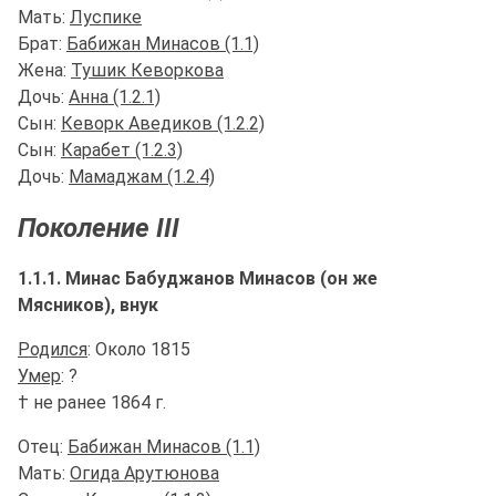
Мать:
Луспике
Брат:
Бабижан Минасов (1.1)
Жена:
Тушик Кеворкова
Дочь:
Анна (1.2.1)
Сын:
Кеворк Аведиков (1.2.2)
Сын:
Карабет (1.2.3)
Дочь:
Мамаджам (1.2.4)
Поколение III
1.1.1. Минас Бабуджанов Минасов (он же
Мясников), внук
Родился
: Около 1815
Умер
: ?
† не ранее 1864 г.
Отец:
Бабижан Минасов (1.1)
Мать:
Огида Арутюнова