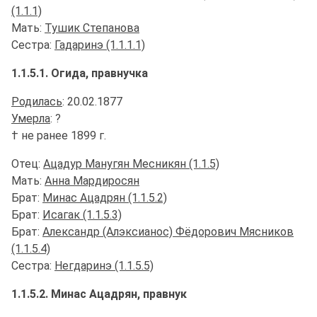
(1.1.1)
Мать:
Тушик Степанова
Сестра:
Гадаринэ (1.1.1.1)
1.1.5.1. Огида, правнучка
Родилась
: 20.02.1877
Умерла
: ?
† не ранее 1899 г.
Отец:
Ацадур Манугян Месникян (1.1.5)
Мать:
Анна Мардиросян
Брат:
Минас Ацадрян (1.1.5.2)
Брат:
Исагак (1.1.5.3)
Брат:
Александр (Алэксианос) Фёдорович Мясников
(1.1.5.4)
Сестра:
Негдаринэ (1.1.5.5)
1.1.5.2. Минас Ацадрян, правнук