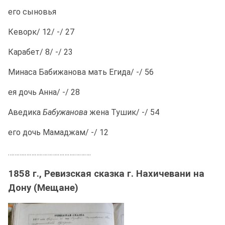
его сыновья
Кеворк/ 12/ -/ 27
Карабет/ 8/ -/ 23
Минаса Бабижанова мать Егида/ -/ 56
ея дочь Анна/ -/ 28
Аведика
Бабужанова
жена Тушик/ -/ 54
его дочь Мамаджам/ -/ 12
……….……….……….……….……….
1858 г., Ревизская сказка г. Нахичевани на
Дону (Мещане)