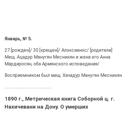
Январь, № 5.
27 [рожден]/ 30 [крещен]/ Алэксианос/ [родители]
Мещ. Ацадур Манугян Месникян и жена его Анна
Мардиросян, оба Армянского исповедания/
Восприемником был мещ. Хачадур Манугян Месникян
……….……….……….……….……….
1890 г., Метрическая книга Соборной ц. г.
Нахичевани на Дону. О умерших