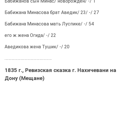
Бабижанов сын Минас/ новорожден/ -/ 1
Бабижана Минасова брат Аведик/ 23/ -/ 27
Бабижана Минасова мать Луспике/ -/ 54
его ж жена Огида/ -/ 22
Аведикова жена Тушик/ -/ 20
……….……….……….……….……….
1835 г., Ревизская сказка г. Нахичевани на
Дону (Мещане)