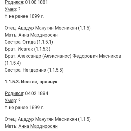
Родился
: 01.08.1881
Умер
: ?
† не ранее 1899 г.
Отец:
Ацадур Манугян Месникян (1.1.5)
Мать:
Анна Мардиросян
Сестра:
Огида (1.1.5.1)
Брат:
Исагак (1.1.5.3)
Брат:
Александр (Алэксианос) Фёдорович Мясников
(1.1.5.4)
Сестра:
Негдаринэ (1.1.5.5)
1.1.5.3. Исагак, правнук
Родился
: 04.02.1884
Умер
: ?
† не ранее 1899 г.
Отец:
Ацадур Манугян Месникян (1.1.5)
Мать:
Анна Мардиросян