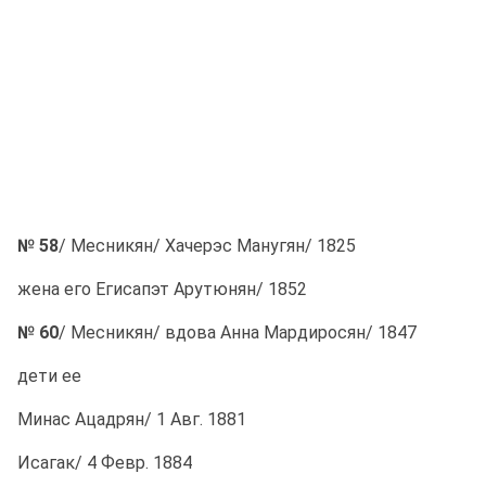
№ 58
/ Месникян/ Хачерэс Манугян/ 1825
жена его Егисапэт Арутюнян/ 1852
№ 60
/ Месникян/ вдова Анна Мардиросян/ 1847
дети ее
Минас Ацадрян/ 1 Авг. 1881
Исагак/ 4 Февр. 1884