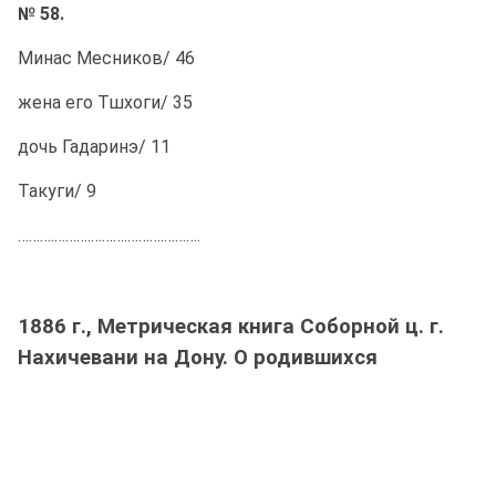
№ 58.
Минас Месников/ 46
жена его Тшхоги/ 35
дочь Гадаринэ/ 11
Такуги/ 9
……….……….……….……….……….
1886 г., Метрическая книга Соборной ц. г.
Нахичевани на Дону. О родившихся