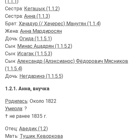
(1.1.1)
Сестра:
Кегацык (1.1.2)
Сестра:
Анна (1.1.3)
Брат:
Хачадур (/ Хачерес) Манугян (1.1.4)
Жена:
Анна Мардиросян
Дочь:
Огида (1.1.5.1)
Сын:
Минас Ацадрян (1.1.5.2)
Сын:
Исагак (1.1.5.3)
Сын:
Александр (Алэксианос) Фёдорович Мясников
(1.1.5.4)
Дочь:
Негдаринэ (1.1.5.5)
1.2.1. Анна, внучка
Родилась
: Около 1822
Умерла
: ?
† не ранее 1835 г.
Отец:
Аведик (1.2)
Мать:
Тушик Кеворкова