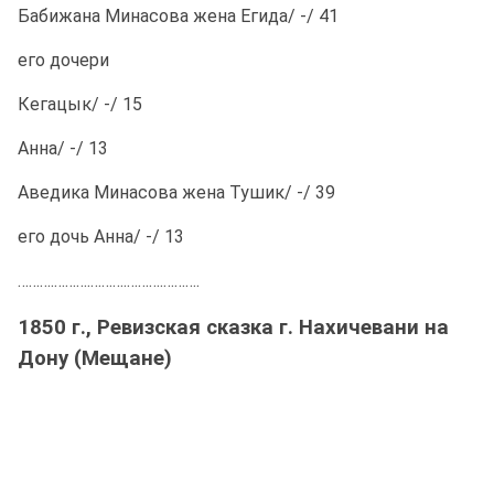
Бабижана Минасова жена Егида/ -/ 41
его дочери
Кегацык/ -/ 15
Анна/ -/ 13
Аведика Минасова жена Тушик/ -/ 39
его дочь Анна/ -/ 13
……….……….……….……….……….
1850 г., Ревизская сказка г. Нахичевани на
Дону (Мещане)