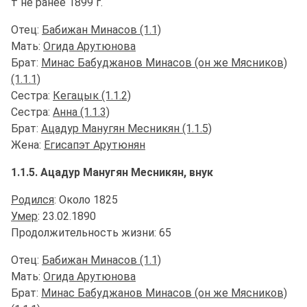
† не ранее 1899 г.
Отец:
Бабижан Минасов (1.1)
Мать:
Огида Арутюнова
Брат:
Минас Бабуджанов Минасов (он же Мясников)
(1.1.1)
Сестра:
Кегацык (1.1.2)
Сестра:
Анна (1.1.3)
Брат:
Ацадур Манугян Месникян (1.1.5)
Жена:
Егисапэт Арутюнян
1.1.5. Ацадур Манугян Месникян, внук
Родился
: Около 1825
Умер
: 23.02.1890
Продолжительность жизни: 65
Отец:
Бабижан Минасов (1.1)
Мать:
Огида Арутюнова
Брат:
Минас Бабуджанов Минасов (он же Мясников)