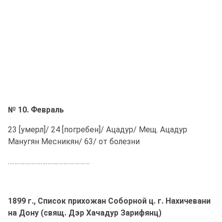
№ 10. Февраль
23 [умерл]/ 24 [погребен]/ Ацадур/ Мещ. Ацадур
Манугян Месникян/ 63/ от болезни
……….……….……….……….……….
1899 г., Список прихожан Соборной ц. г. Нахичевани
на Дону (свящ. Дэр Хачадур Зарифянц)