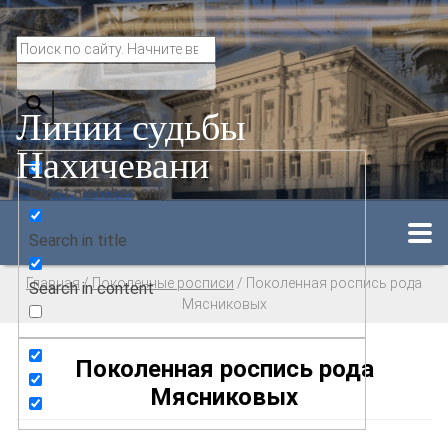
Линии судьбы
Нахичевани
Exact matches only
Search in title
Главная
/
Поколенные росписи
/
Поколенная роспись рода
Search in content
Мясниковых
Поколенная роспись рода
Мясниковых