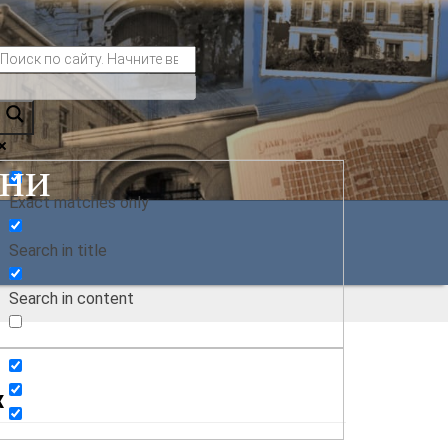
ани
Exact matches only
Search in title
Search in content
х