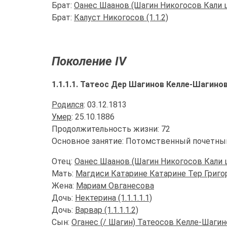
Брат:
Оанес Шаанов (Шагин Никогосов Кали шо
Брат:
Калуст Никогосов (1.1.2)
Поколение IV
1.1.1.1. Татеос Дер Шагинов Келле-Шагинов
Родился
: 03.12.1813
Умер
: 25.10.1886
Продолжительность жизни: 72
Основное занятие: Потомственный почетны
Отец:
Оанес Шаанов (Шагин Никогосов Кали шо
Мать:
Магдиси Катарине Катарине Тер Григо
Жена:
Мариам Овганесова
Дочь:
Нектерина (1.1.1.1.1)
Дочь:
Варвар (1.1.1.1.2)
Сын:
Оганес (/ Шагин) Татеосов Келле-Шагинов