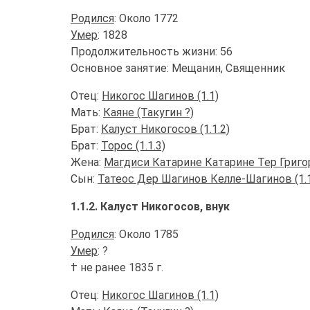
Родился
: Около 1772
Умер
: 1828
Продолжительность жизни: 56
Основное занятие: Мещанин, Священник
Отец:
Никогос Шагинов (1.1)
Мать:
Каяне (Такугин ?)
Брат:
Калуст Никогосов (1.1.2)
Брат:
Торос (1.1.3)
Жена:
Магдиси Катарине Катарине Тер Григо
Сын:
Татеос Дер Шагинов Келле-Шагинов (1.1
1.1.2. Калуст Никогосов, внук
Родился
: Около 1785
Умер
: ?
† не ранее 1835 г.
Отец:
Никогос Шагинов (1.1)