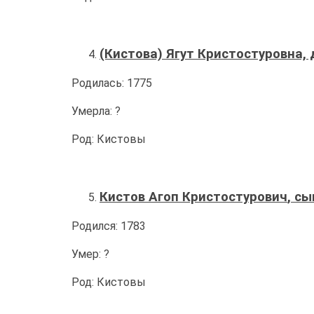
(Кистова) Ягут Кристостуровна, 
Родилась: 1775
Умерла: ?
Род: Кистовы
Кистов Агоп
Кристостурович
, сы
Родился: 1783
Умер: ?
Род: Кистовы