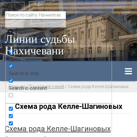
Линии судьбы
Нахичевани
Exact matches only
Search in title
Главная
/
Поколения семей
/
Схема рода Келле-Шагиновых
Search in content
Схема рода Келле-Шагиновых
Схема рода Келле-Шагиновых