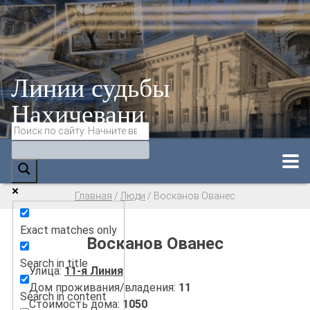
Линии судьбы
Нахичевани
Главная
/
Люди
/
Восканов Ованес
Exact matches only
Восканов Ованес
Search in title
Улица:
11-я Линия
Дом проживания/владения:
11
Search in content
Стоимость дома:
1050