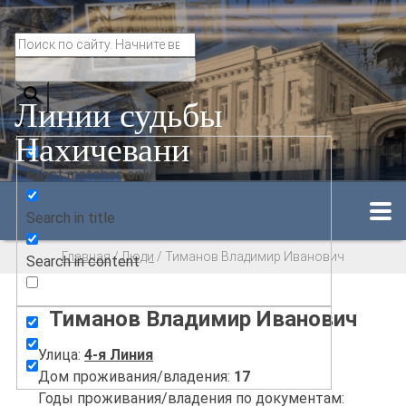
Линии судьбы
Нахичевани
Exact matches only
Search in title
Главная
/
Люди
/
Тиманов Владимир Иванович
Search in content
Тиманов Владимир Иванович
Улица:
4-я Линия
Дом проживания/владения:
17
Годы проживания/владения по документам: