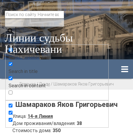
Линии судьбы
Нахичевани
Exact matches only
Search in title
Главная
/
Люди
/
Шамараков Яков Григорьевич
Search in content
Шамараков Яков Григорьевич
Улица:
14-я Линия
Дом проживания/владения:
38
Стоимость дома:
350