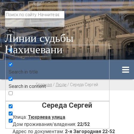
Линии судьбы
Нахичевани
Exact matches only
Search in title
Главная
/
Люди
/
Середа Сергей
Search in content
Середа Сергей
Улица:
Тюхряева улица
Дом проживания/владения:
22/52
Адрес по документам:
2-я Загородная 22-52