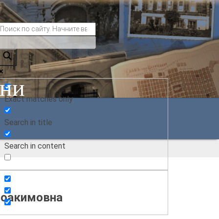
ани
Exact matches only
Search in title
Search in content
Иоакимовна