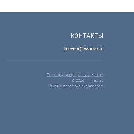
КОНТАКТЫ
line-nor@yandex.ru
Политика конфиденциальности
© 2026 —
lin-nor.ru
© 2026
abramovaleksandr.com