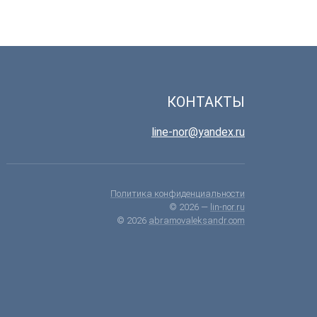
КОНТАКТЫ
line-nor@yandex.ru
Политика конфиденциальности
© 2026 —
lin-nor.ru
© 2026
abramovaleksandr.com