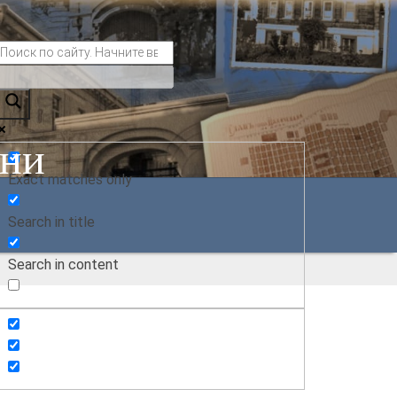
ани
Exact matches only
Search in title
Search in content