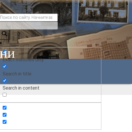
ани
Exact matches only
Search in title
Search in content