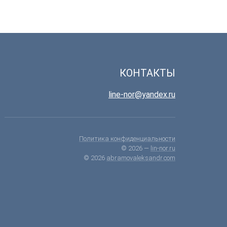
КОНТАКТЫ
line-nor@yandex.ru
Политика конфиденциальности
© 2026 —
lin-nor.ru
© 2026
abramovaleksandr.com