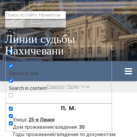
Линии судьбы
Нахичевани
Exact matches only
Search in title
Главная
/
Люди
/
п. м.
Search in content
п. м.
Улица:
25-я Линия
Дом проживания/владения:
30
Годы проживания/владения по документам: