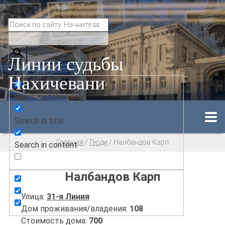
Линии судьбы
Нахичевани
Exact matches only
Search in title
Главная
/
Люди
/
Налбандов Карп
Search in content
Налбандов Карп
Улица:
31-я Линия
Дом проживания/владения:
108
Стоимость дома:
700