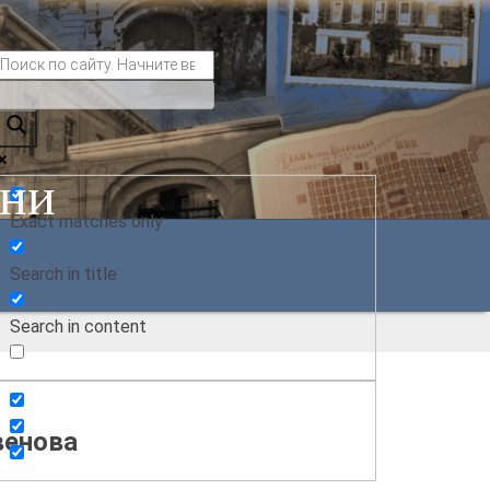
ани
Exact matches only
Search in title
Search in content
венова