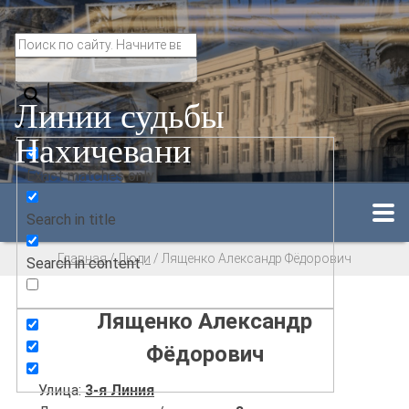
Линии судьбы
Нахичевани
Exact matches only
Search in title
Главная
/
Люди
/
Лященко Александр Фёдорович
Search in content
Лященко Александр
Фёдорович
Улица:
3-я Линия