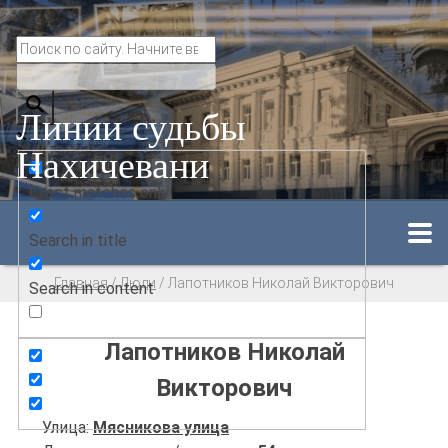
Линии судьбы
Нахичевани
Exact matches only
Search in title
Главная
/
Люди
/
Лапотников Николай Викторович
Search in content
Лапотников Николай
Викторович
Улица:
Мясникова улица