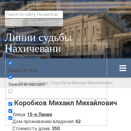
Линии судьбы
Нахичевани
Exact matches only
Search in title
Главная
/
Люди
/
Коробков Михаил Михайлович
Search in content
Коробков Михаил Михайлович
Улица:
15-я Линия
Дом проживания/владения:
62
Стоимость дома:
350