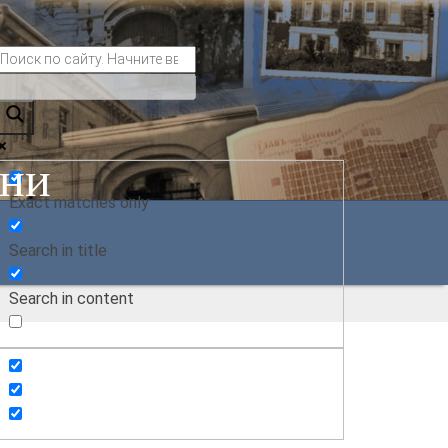
ани
Exact matches only
Search in title
Search in content