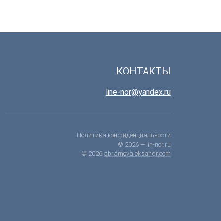
КОНТАКТЫ
line-nor@yandex.ru
Политика конфиденциальности
© 2026 —
lin-nor.ru
© 2026
abramovaleksandr.com