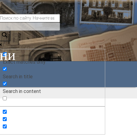
ани
Exact matches only
Search in title
Search in content