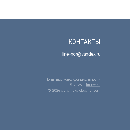
КОНТАКТЫ
line-nor@yandex.ru
Политика конфиденциальности
© 2026 —
lin-nor.ru
© 2026
abramovaleksandr.com