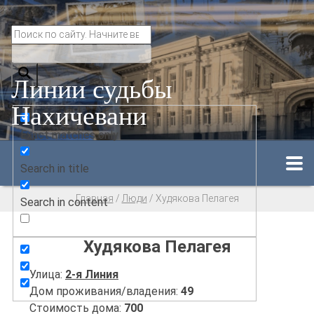
Линии судьбы
Нахичевани
Exact matches only
Search in title
Главная
/
Люди
/
Худякова Пелагея
Search in content
Худякова Пелагея
Улица:
2-я Линия
Дом проживания/владения:
49
Стоимость дома:
700