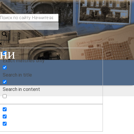
ани
Exact matches only
Search in title
Search in content