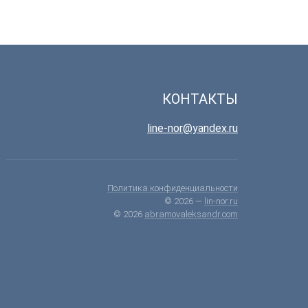
КОНТАКТЫ
line-nor@yandex.ru
Политика конфиденциальности
© 2026 —
lin-nor.ru
© 2026
abramovaleksandr.com